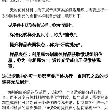
制、晶粒尺寸等的控制需求。
无论何种材料，为了展示其真实的微观组织，需要进行一
系列同样重要的金相试样制备步骤，顺序如下:
从零件中获取待检试样，称为“切割”。
·
标准化试样外观尺寸，称为
“
镶嵌
”
。
·
提升样品表面状态，称为
“
研磨抛光
”
。
·
样品表征：利用腐蚀剂腐蚀样品获取微观组织信
·
息，称为
“
金相腐蚀
”
；通过光学或电子显微镜观
察。
这些步骤中的每一步都需要严格执行，否则其之后的步
骤将无法展开。
切割的目的是选取试样，以获得一个合适的部分进行检
查，而不改变有关材料的物理化学性质。换句话说，需要避免
加热或任何可能导致应变硬化的金属变形。切割是零件进一步
制备和检验的基础步骤。
恒仪公司
提供自小型切割机至中、大