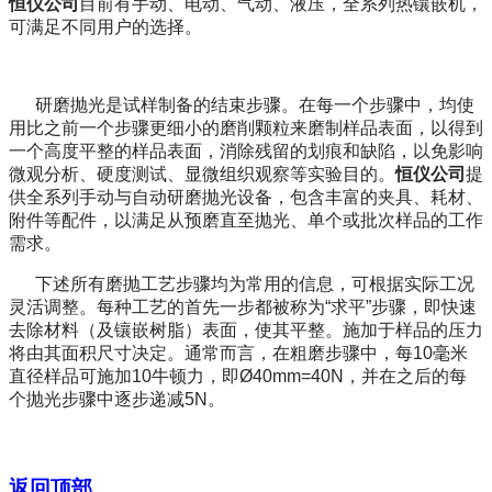
恒仪公司
目前有手动、电动、气动、液压，全系列热镶嵌机，
可满足不同用户的选择。
研磨抛光是试样制备的结束步骤。在每一个步骤中，均使
用比之前一个步骤更细小的磨削颗粒来磨制样品表面，以得到
一个高度平整的样品表面，消除残留的划痕和缺陷，以免影响
微观分析、硬度测试、显微组织观察等实验目的。
恒仪
公司
提
供全系列手动与自动研磨抛光设备，包含丰富的夹具、耗材、
附件等配件，以满足从预磨直至抛光、单个或批次样品的工作
需求。
下述所有磨抛工艺步骤均为常用的信息，可根据实际工况
灵活调整。每种工艺的首先一步都被称为
“
求平
”
步骤，即快速
去除材料（及镶嵌树脂）表面，使其平整。施加于样品的压力
将由其面积尺寸决定。通常而言，在粗磨步骤中，每
10
毫米
直径样品可施加
10
牛顿力，即
Ø40mm=40N
，并在之后的每
个抛光步骤中逐步递减
5N
。
返回顶部