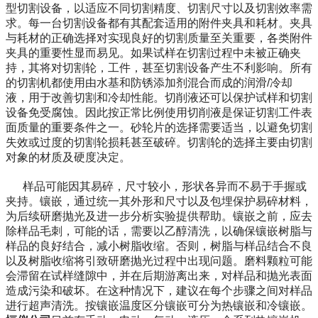
型切割设备，以适应不同切割精度、切割尺寸以及切割效率需
求。每一台切割设备都有其配套适用的附件夹具和耗材。夹具
与耗材的正确选择对实现良好的切割质量至关重要，各类附件
夹具的重要性显而易见。如果试样在切割过程中未被正确夹
持，其将对切割轮，工件，甚至切割设备产生不利影响。所有
的切割机都使用由水基和防锈添加剂混合而成的润滑
/
冷却
液，用于改善切割和冷却性能。
切削液还可以保护试样和切割
设备免受腐蚀。因此按正常比例使用切削液是保证切割工件表
面质量的重要条件之一。砂轮片的选择需要适当，以避免切割
失效或过度的切割轮损耗甚至破碎。切割轮的选择主要由切割
对象的材质及硬度决定。
样品可能因其易碎，尺寸较小，形状各异而不易于手握或
夹持。镶嵌，通过统一其外形和尺寸以及包埋保护易碎材料，
为后续研磨抛光及进一步分析实验提供帮助。镶嵌之前，应去
除样品毛刺，可能的话，需要以乙醇清洗，以确保镶嵌树脂与
样品的良好结合，减小树脂收缩。否则，树脂与样品结合不良
以及树脂收缩将引致研磨抛光过程中出现问题。磨料颗粒可能
会滞留在试样缝隙中，并在后期游离出来，对样品和抛光表面
造成污染和破坏。在这种情况下，建议在每个步骤之间对样品
进行超声清洗。按镶嵌温度区分镶嵌可分为热镶嵌和冷镶嵌。