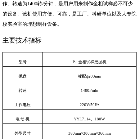
作。
转速为
1
4
00
转
/
分钟，是用户用来制作金相试样必不可少
的设备。该机使用方便、可靠，是工厂、科研单位以及大专院
校实验室的理想制样设备。
主要技术指标
型号
P-1金相试样磨抛机
抛
盘
标配
ф2
03
mm
转速
1
4
00
r
/
min
工作电压
220V
/
50H
z
电
动
机
Y
YL
71
1
4、
180
W
外型尺寸
380mm
×
300mm
×
360
mm