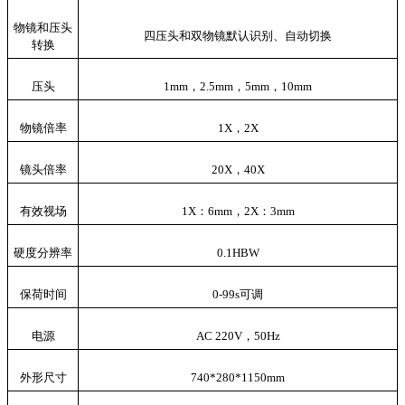
物镜和压头
四压头和双物镜默认识别、自动切换
转换
压头
1mm，2.5mm，5mm，10mm
物镜倍率
1X，2X
镜头倍率
20X，40X
有效视场
1X：6mm，2X：3mm
硬度分辨率
0.1HBW
保荷时间
0-99s可调
电源
AC 220V，50Hz
外形尺寸
7
4
0*
280
*
115
0mm