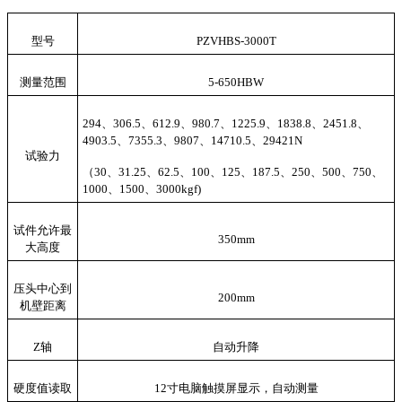
型号
PZV
HBS-3000T
测量范围
5-650HBW
294、306.5、
612.9、980.7、1225.9、1838.8、24
51
.8、
4903.5、7355.3、9807、14710.5、29421N
试验力
（
30、31.25、
62.5、100、125、187.5、250、500、750、
1000、1500、3000kgf)
试件允许最
35
0mm
大高度
压头中心到
200
mm
机壁距离
Z轴
自动升降
硬度值读取
12寸电脑触摸屏显示，自动测量