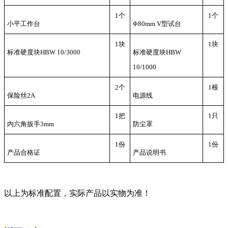
1个
1个
小平工作台
Φ80mm V型试台
1块
1块
标准硬度块
HBW 10/3000
标准硬度块
HBW
10
/
1000
2个
1根
保险丝
2A
电源线
1把
1只
内六角扳手
3mm
防尘罩
1份
1份
产品合格证
产品说明书
以上为标准配置，实际产品以实物为准！