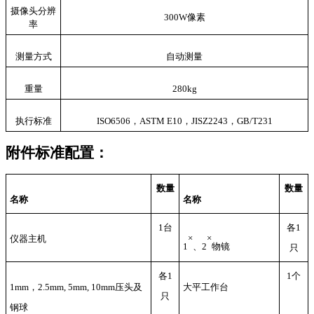
摄像头分辨
300W像素
率
测量方式
自动测量
重量
280
kg
执行标准
ISO6506，ASTM E10，JISZ2243，GB/T231
附件标准配置：
数量
数量
名称
名称
1台
各
1
×
×
仪器主机
1
、
2
物镜
只
各
1
1个
1mm，
2.5mm, 5mm, 10mm压头
及
大
平
工作台
只
钢球