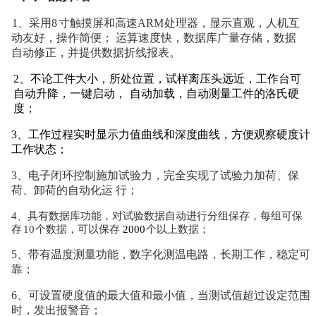
1、采用8
寸触摸屏和高速
ARM
处理器，显示直观，人机互
动友好，操作简便；
运算速度快，数据库广量存储，数据
自动修正
，并提供数据折线报表。
2、不论工件大小，所处位置，试样离压头远近，工作台可
自动升降，一键启动，
自动加载，自动测量工件的洛氏硬
度；
3、工作过程实时显示力值曲线和深度曲线，方便观察硬度计
工作状态；
3、电子闭环控制施加试验力，完全实现了
试验力加荷、保
荷、卸荷的自动化运
行；
4、具有数据库功能，对试验数据自动进行分组保存
，每组可保
存
10
个数据，可以保存
2000
个以上数据；
5、带有温度测量功能，数字化测温电路，长期工作，稳定可
靠；
6、可设置硬度值的最大值和最小值，当测试值超
过设定范围
时，发出报警音；