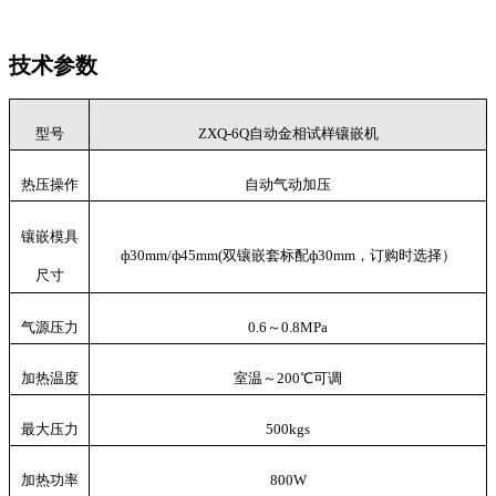
技术参数
型号
ZXQ-6Q
自动金相试样镶嵌机
热压操作
自动气动加压
镶嵌模具
ф30mm/ф45mm(双镶嵌套标配ф30mm，订购时选择）
尺寸
气源压力
0.6
～
0.8
MPa
加热温度
室温～
200℃可调
最大压力
5
00kgs
加热功率
800
W