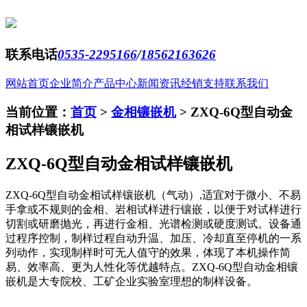
联系电话
0535-2295166
/
18562163626
网站首页
企业简介
产品中心
新闻资讯
经销支持
联系我们
当前位置：
首页
>
金相镶嵌机
>
ZXQ-6Q型自动金
相试样镶嵌机
ZXQ-6Q型自动金相试样镶嵌机
ZXQ-6Q型自动金相试样镶嵌机（气动）,适宜对于微小、不易
手拿或不规则的金相、岩相试样进行镶嵌，以便于对试样进行
切割或研磨抛光，再进行金相、光谱检测或硬度测试。设备通
过程序控制，制样过程自动升温、加压、冷却直至停机的一系
列动作，实现制样时可无人值守的效果，体现了本机操作简
易、效率高、更为人性化等优越特点。ZXQ-6Q型自动金相镶
嵌机是大专院校、工矿企业实验室理想的制样设备。