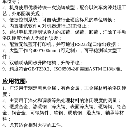
单位等；
2、机身使用优质铸铁一次浇铸成型，配合以汽车烤漆处理工
艺，外形圆润美观；
3、便捷控制系统，可自动进行全硬度标尺的单位转换；
4、内置测试软件可对机器进行±3HR修正；
5、通过电机来控制试验力的加荷、保荷、卸荷，消除了手动
洛氏硬度计的人为操作误差；
6、配置无线蓝牙打印机，并可通过RS232端口输出数据；
7、大型工作台400*600mm（可定制），可平稳测试大型工
件；
8、双轴联动同步升降结构，升降平稳；
9、精度符合GB/T230.2、ISO6508-2和美国ASTM E18标准。
应用范围:
1、广泛用于测定黑色金属，有色金属，非金属材料的洛氏硬
度；
2、主要用于淬火和调质等热处理材料的洛氏硬度的测量；
3、硬质合金、渗碳钢、淬火钢、表面淬火钢、硬铸钢、铝合
金、铜合金、可锻铸件、软钢、调质钢、退火钢、轴承等材
料；
4、尤其适合相对大型的工件。