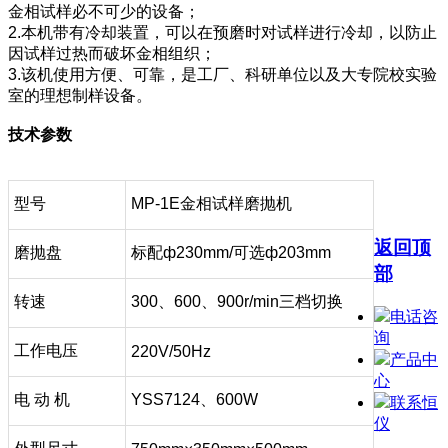
金相试样必不可少的设备；
2.本机带有冷却装置，可以在预磨时对试样进行冷却，以防止
因试样过热而破坏金相组织；
3.该机使用方便、可靠，是工厂、科研单位以及大专院校实验
室的理想制样设备。
技术参数
型号
MP-1E金相试样磨抛机
返回顶
磨抛盘
标配ф230mm/可选ф203mm
部
转速
300、600、900r/min三档切换
电话咨
询
工作电压
220V/50Hz
产品中
心
电 动 机
YSS7124、600W
联系恒
仪